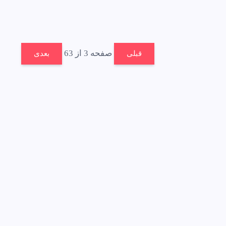
صفحه 3 از 63
قبلی
بعدی