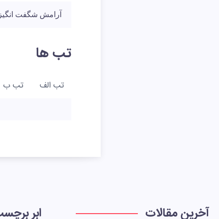
آرامش شگفت انگیزی
تب ها
تب الف
تب ب
آخرین مقالات
ابر برچس