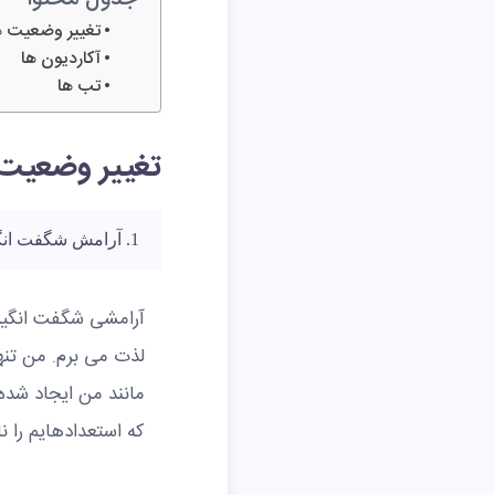
تغییر وضعیت ه
آکاردیون ها
تب ها
تغییر وضعیت
1. آرامش شگفت انگیزی را فرا گرفته است
آرامشی شگفت انگیز 
لذت می برم. من تنه
مانند من ایجاد شد
که استعدادهایم را ن