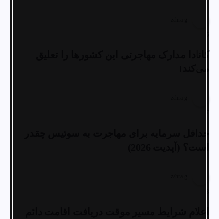
zahra g
6
کانادا مدارک مهاجرتی این کشورها را تعلیق
می‌کند!
zahra g
7
حداقل سرمایه برای مهاجرت به سوئیس چقدر
است؟ (آپدیت 2026)
zahra g
8
اعلام شرایط مسیر موقت دریافت اقامت دائم