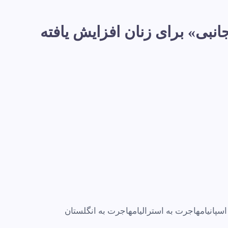
افت سند «حفاظت جانبی» برای زنان افزایش یافته
سپانیا
مهاجرت به استرالیا
مهاجرت به انگلستان