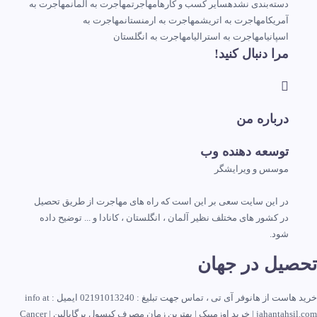
دسته‌بندی نشده
سایر کسب و کارها
مهاجرت
مهاجرت به آلمان
مهاجرت به
آمریکا
مهاجرت به اتریش
مهاجرت به ارمنستان
مهاجرت به
اسپانیا
مهاجرت به استرالیا
مهاجرت به انگلستان
مرا دنبال کنید!
درباره من
توسعه دهنده وب
موسس و ویرایشگر
در این سایت سعی بر این است که راه های مهاجرت از طریق تحصیل
در کشور های مختلف نظیر آلمان ، انگلستان ، کانادا و ... توضیح داده
شود.
تحصیل در جهان
خرید هاست
از هانوفر آی تی ، تماس جهت تبلیغ :
02191013240
ایمیل : info at
jahantahsil.com |
خرید اوزمپیک
|
بهترین زمان مصرف کپسول پرگابالین
|
Cancer