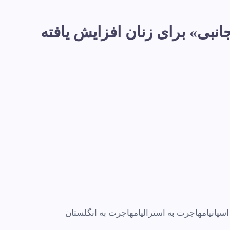
افت سند «حفاظت جانبی» برای زنان افزایش یافته
سپانیا
مهاجرت به استرالیا
مهاجرت به انگلستان