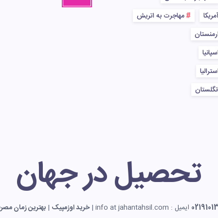
مریکا
مهاجرت به اتریش
رمنستان
پانیا
ترالیا
نگلستان
تحصیل در جهان
0219101
ایمیل : info at jahantahsil.com |
خرید اوزمپیک
|
بهترین زمان مصرف