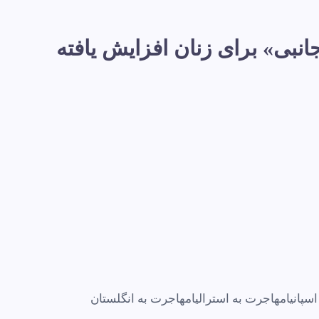
افت سند «حفاظت جانبی» برای زنان افزایش یافته
سپانیا
مهاجرت به استرالیا
مهاجرت به انگلستان