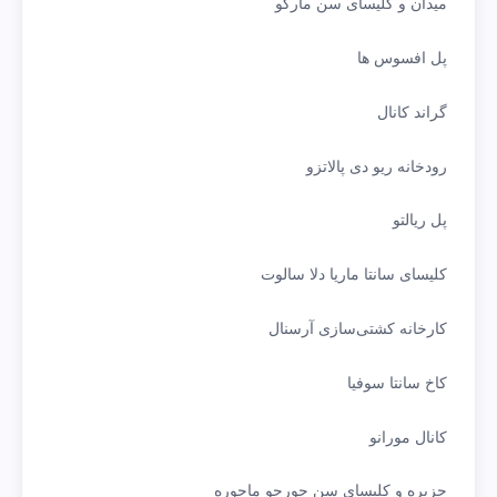
میدان و کلیسای سن مارکو
پل افسوس ها
گراند کانال
رودخانه ریو دی پالاتزو
پل ریالتو
کلیسای سانتا ماریا دلا سالوت
کارخانه کشتی‌سازی آرسنال
کاخ سانتا سوفیا
کانال مورانو
جزیره و کلیسای سن جورجو ماجوره