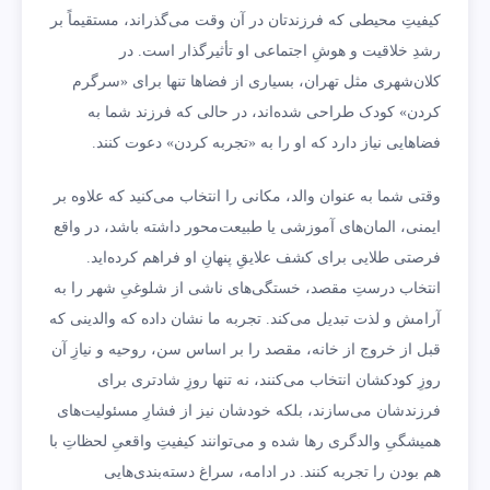
کیفیتِ محیطی که فرزندتان در آن وقت می‌گذراند، مستقیماً بر
رشدِ خلاقیت و هوشِ اجتماعی او تأثیرگذار است. در
کلان‌شهری مثل تهران، بسیاری از فضاها تنها برای «سرگرم
کردن» کودک طراحی شده‌اند، در حالی که فرزند شما به
فضاهایی نیاز دارد که او را به «تجربه کردن» دعوت کنند.
وقتی شما به عنوان والد، مکانی را انتخاب می‌کنید که علاوه بر
ایمنی، المان‌های آموزشی یا طبیعت‌محور داشته باشد، در واقع
فرصتی طلایی برای کشف علایقِ پنهانِ او فراهم کرده‌اید.
انتخاب درستِ مقصد، خستگی‌های ناشی از شلوغیِ شهر را به
آرامش و لذت تبدیل می‌کند. تجربه ما نشان داده که والدینی که
قبل از خروج از خانه، مقصد را بر اساس سن، روحیه و نیازِ آن
روزِ کودکشان انتخاب می‌کنند، نه تنها روزِ شادتری برای
فرزندشان می‌سازند، بلکه خودشان نیز از فشارِ مسئولیت‌های
همیشگیِ والدگری رها شده و می‌توانند کیفیتِ واقعیِ لحظاتِ با
هم بودن را تجربه کنند. در ادامه، سراغ دسته‌بندی‌هایی