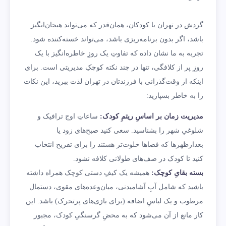
گردش در تهران با کودکان، همان‌قدر که می‌تواند هیجان‌انگیز
باشد، اگر بدون برنامه‌ریزی باشد، می‌تواند خسته‌کننده شود.
تجربه به ما نشان داده که تفاوتِ یک روزِ خاطره‌انگیز با یک
روزِ پر از کلافگی، تنها در چند نکته کوچکِ مدیریتی است. برای
اینکه از وقت‌گذرانی با فرزندتان در تهران لذت ببرید، این نکات
را به خاطر بسپارید:
مدیریت زمان بر اساسِ ریتمِ کودک:
ساعاتِ اوج ترافیک و
شلوغیِ شهر را بشناسید. سعی کنید صبح‌های زود یا
بعدازظهرها که فضاها خلوت‌تر هستند را برای تفریح انتخاب
کنید تا کودک در صف‌های طولانی کلافه نشود.
بسته بقایِ کوچک:
همیشه یک کیفِ دستی کوچک همراه داشته
باشید که شامل آبِ آشامیدنی، میان‌وعده‌های مقوی، دستمال
مرطوب و یک لباسِ اضافه (برای بازی‌های پرتحرک) باشد. این
کار مانع از آن می‌شود که به محضِ گرسنگیِ کودک، مجبور