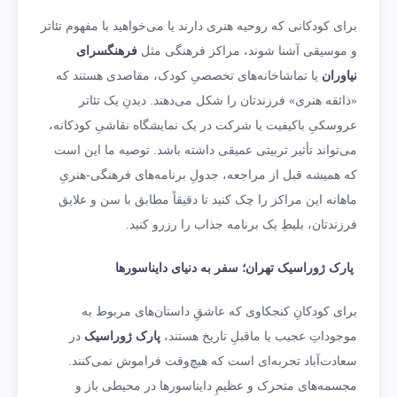
برای کودکانی که روحیه هنری دارند یا می‌خواهید با مفهوم تئاتر
و موسیقی آشنا شوند، مراکز فرهنگی مثل
فرهنگسرای
نیاوران
یا تماشاخانه‌های تخصصیِ کودک، مقاصدی هستند که
«ذائقه هنری» فرزندتان را شکل می‌دهند. دیدنِ یک تئاتر
عروسکیِ باکیفیت یا شرکت در یک نمایشگاه نقاشیِ کودکانه،
می‌تواند تأثیر تربیتی عمیقی داشته باشد. توصیه ما این است
که همیشه قبل از مراجعه، جدولِ برنامه‌های فرهنگی-هنریِ
ماهانه این مراکز را چک کنید تا دقیقاً مطابق با سن و علایق
فرزندتان، بلیطِ یک برنامه جذاب را رزرو کنید.
پارک ژوراسیک تهران؛ سفر به دنیای دایناسورها
برای کودکانِ کنجکاوی که عاشقِ داستان‌های مربوط به
موجوداتِ عجیب یا ماقبلِ تاریخ هستند،
پارک ژوراسیک
در
سعادت‌آباد تجربه‌ای است که هیچ‌وقت فراموش نمی‌کنند.
مجسمه‌های متحرک و عظیمِ دایناسورها در محیطی باز و