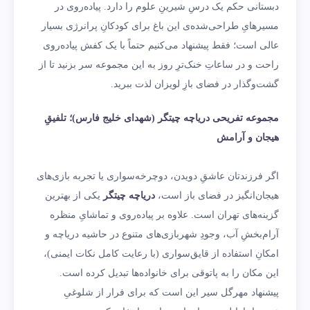
دبستانی حکم یک درسِ شیرینِ علوم را دارد. پیاده‌روی در
مسیرهایِ طراحی‌شده‌ی این باغ برای کودکانِ پرانرژی بسیار
عالی است؛ فقط پیشنهاد می‌کنیم حتماً با یک کفش پیاده‌روی
راحت و در ساعاتِ خنک‌ترِ روز به این مجموعه سر بزنید تا از
گشت‌وگذار در فضای بازِ لویزان لذت ببرید.
مجموعه تفریحی دریاچه چیتگر (شهدای خلیج فارس)؛ تلفیقِ
هیجان و آرامش
اگر فرزندتان عاشقِ دویدن، دوچرخه‌سواری یا تجربه بازی‌های
هیجان‌انگیز در فضای باز است،
دریاچه چیتگر
یکی از بهترین
گزینه‌های تهران است. علاوه بر پیاده‌روی و تماشایِ منظره
آرام‌بخشِ آب، وجودِ شهربازی‌های متنوع در حاشیه دریاچه و
امکانِ استفاده از قایق‌سواری (با رعایت کامل نکات ایمنی)،
این مکان را به پاتوقی برای خانواده‌ها تبدیل کرده است.
پیشنهاد مهرگل سیر این است که برای فرار از شلوغیِ