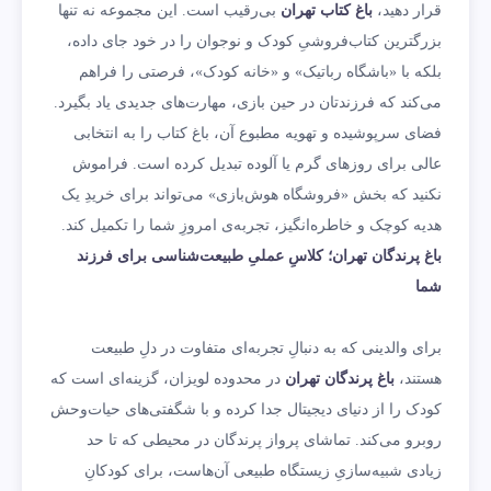
قرار دهید،
باغ کتاب تهران
بی‌رقیب است. این مجموعه نه تنها
بزرگترین کتاب‌فروشیِ کودک و نوجوان را در خود جای داده،
بلکه با «باشگاه رباتیک» و «خانه کودک»، فرصتی را فراهم
می‌کند که فرزندتان در حین بازی، مهارت‌های جدیدی یاد بگیرد.
فضای سرپوشیده و تهویه مطبوع آن، باغ کتاب را به انتخابی
عالی برای روزهای گرم یا آلوده تبدیل کرده است. فراموش
نکنید که بخش «فروشگاه هوش‌بازی» می‌تواند برای خریدِ یک
هدیه کوچک و خاطره‌انگیز، تجربه‌ی امروزِ شما را تکمیل کند.
باغ پرندگان تهران؛ کلاسِ عملیِ طبیعت‌شناسی برای فرزند
شما
برای والدینی که به دنبالِ تجربه‌ای متفاوت در دلِ طبیعت
هستند،
باغ پرندگان تهران
در محدوده لویزان، گزینه‌ای است که
کودک را از دنیای دیجیتال جدا کرده و با شگفتی‌های حیات‌وحش
روبرو می‌کند. تماشای پرواز پرندگان در محیطی که تا حد
زیادی شبیه‌سازیِ زیستگاه طبیعی آن‌هاست، برای کودکانِ