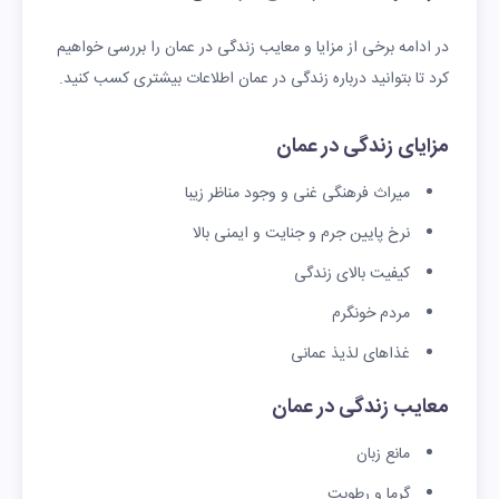
یو
ر
د
۸
در ادامه برخی از مزایا و معایب زندگی در عمان را بررسی خواهیم
ن
لا
د
کرد تا بتوانید درباره زندگی در عمان اطلاعات بیشتری کسب کنید.
ر
لا
ر
مزایای زندگی در عمان
امارات
۹.
۹۵
۳
۱۲
۳,۳
۴۱
متحده
۴
۹.
۹
۷
۶۷
میراث فرهنگی غنی و وجود مناظر زیبا
عربی
میل
۵
۱
د
دلار
نرخ پایین جرم و جنایت و ایمنی بالا
یو
دلا
د
لا
کیفیت بالای زندگی
ن
ر
لا
ر
مردم خونگرم
ر
غذاهای لذیذ عمانی
عربستا
۳۶
۸۰
۳
۱۲
۲,۰
۶۰
ن
.۴
۴.
۳
۷
۴۹
معایب زندگی در عمان
میل
۵
۱
د
دلار
مانع زبان
یو
دلا
د
لا
ن
ر
لا
ر
گرما و رطوبت