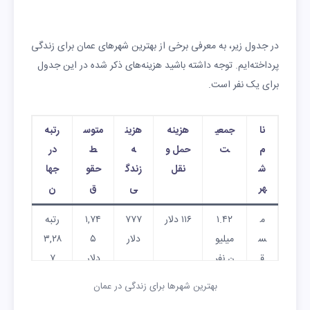
در جدول زیر، به معرفی برخی از بهترین شهرهای عمان برای زندگی
پرداخته‌ایم. توجه داشته باشید هزینه‌های ذکر شده در این جدول
برای یک نفر است.
نا
جمعی
هزینه
هزین
متوس
رتبه
م
ت
حمل و
ه
ط
در
ش
نقل
زندگ
حقو
جها
هر
ی
ق
ن
م
۱.۴۲
۱۱۶ دلار
۷۷۷
۱,۷۴
رتبه
س
میلیو
دلار
۵
۳,۲۸
ق
ن نفر
دلار
۷
ط
بهترین شهرها برای زندگی در عمان
س
۴۷۱,۰
۶۴ دلار
۱,۲۴
۲,۲۵
رتبه