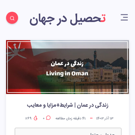
تحصیل در جهان
زندگی در عمان | شرایط+مزایا و معایب
13 آذر 1403
41
دقیقه زمان مطالعه
0
269