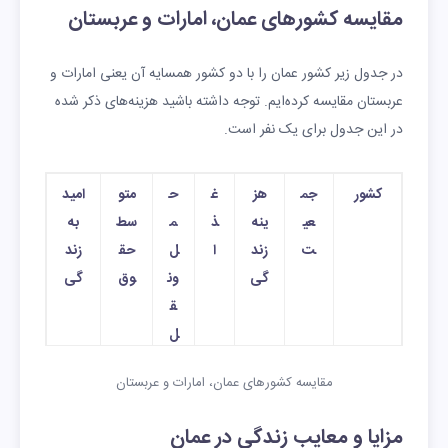
مقایسه کشورهای عمان، امارات و عربستان
ی
۰۰ نفر
۲
۳
۵,۹
ب
دلار
دلار
۵۵
در جدول زیر کشور عمان را با دو کشور همسایه آن یعنی امارات و
ص
۱۷۸,۰
۴۶ دلار
۸۲۲
۱,۵۳۱
رتبه
عربستان مقایسه کرده‌ایم. توجه داشته باشید هزینه‌های ذکر شده
لال
۰۰ نفر
دلار
دلار
۶,۷۵
در این جدول برای یک نفر است.
ه
۱
نیز
۸۳,۵
۴۰ دلار
۷۸۶
۱,۱۶۱
رتبه
کشور
جم
هز
غ
ح
متو
امید
وا
۰۰ نفر
دلار
دلار
۶,۷۶
عی
ینه
ذ
م
سط
به
۷
ت
زند
ا
ل‌
حق
زند
گی
ون
وق
گی
ق
ل
عمان
۴.
۷۴
۳
۹
۱,۸۱
۵۱
مقایسه کشورهای عمان، امارات و عربستان
۶
۵
۶
۴
۵
مزایا و معایب زندگی در عمان
میل
دلا
۰
.
دلار