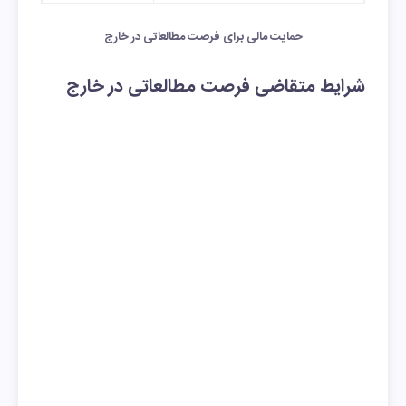
شرق و جنوب شرقی آسیا و اروپایی
(پنج میلیون و
حمایت مالی برای فرصت مطالعاتی در خارج
پانصد هزار
تومان)
شرایط متقاضی فرصت مطالعاتی در خارج
کمک‌هزینه خرید بلیت کشورهای
۳۵,۰۰۰,۰۰۰ ریال
ترکیه، لبنان، هند، روسیه و سایر
(سه میلیون و
پانصد هزار
تومان)