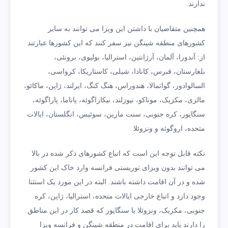
ندارند.
همچنین متقاضیان با داشتن این ویزا می توانند به سایر
کشورهای منطقه شینگن نیز سفر کنند که این کشورها عبارتند
از: آندورا، آلمان، آرژانتین، استرالیا، بولیوی، برونئی،
بلغارستان، قبرس، کانادا، شیلی، کاستاریکا، کرواسی،
السالوادور، گواتمالا، هندوراس، هنگ کنگ، ایرلند، ژاپن، ماکائو،
مالزی، مکزیک، موناکو، نیوزلند، نیکاراگوئه، پاناما، پاراگوئه،
سنگاپور، کره جنوبی، سنت مارین، سوئیس، انگلستان، ایالات
متحده، اروگوئه و ونزوئلا
نکته قابل توجه این است که اتباع کشورهای ذکر شده در بالا
می توانند بدون ویزای توریستی فرانسه وارد خاک این کشور
شده و در آن اقامت داشته باشند. البته در این مورد یک استثنا
وجود دارد و اتباع خارجی ایالات متحده، استرالیا، ژاپن، کره
جنوبی، مکزیک، ونزوئلا یا سنگاپور که قصد کار در این مناطق
را دارند باید برای اقامت در منطقه شینگن و فرانسه ویزا