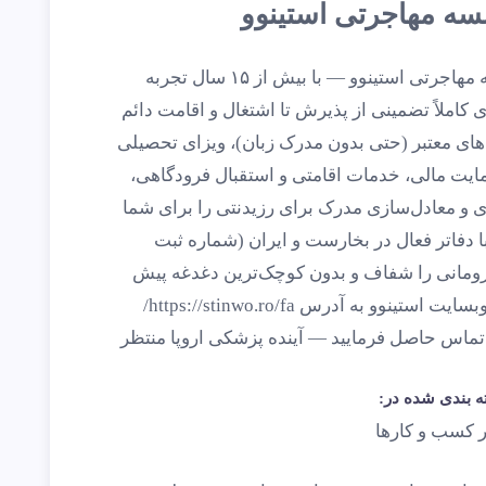
سه مهاجرتی استینوو
با موسسه مهاجرتی استینوو — با بیش از ۱۵ سال تجربه
 — مسیری کاملاً تضمینی از پذیرش تا اشتغال و اقامت دائم
های معتبر (حتی بدون مدرک زبان)، ویزای تحصیلی
حمایت مالی، خدمات اقامتی و استقبال فرودگاهی،
ی و معادل‌سازی مدرک برای رزیدنتی را برای شما
 دفاتر فعال در بخارست و ایران (شماره ثبت
به رومانی را شفاف و بدون کوچک‌ترین دغدغه پیش
می‌برد. برای تماس با کارشناسان ما به وبسایت استینوو به آدرس https://stinwo.ro/fa/
راجعه کنید یا با شماره 07135352525 تماس حاصل فرمایید — آینده پزشکی اروپا منتظر
 بندی شده در:
 کسب و کارها