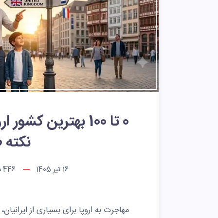
نکته طل
16 تیر 1405
446
د
مهاجرت به اروپا برای بسیاری از ایرانیان