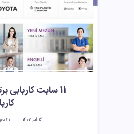
11 سایت کاریابی ب
کاری
16 آذر 1402
21
دقیق