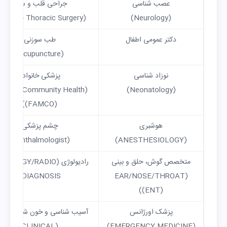
عصب شناسی
جراحی قلب و سینه
(Cardio – Thoracic Surgery)
(Neurology)
دکتر عمومی اطفال
طب سوزنی
(Acupuncture)
نوزاد شناسی
پزشکی خانواده
amily & Community Health
(Neonatology)
(FAMCO))
هوشبری
چشم پزشکی
(Ophthalmologist)
(ANESTHESIOLOGY)
متخصص گوش، حلق و بینی
رادیولوژی (IOLOGY/RADIO
DIAGNOSIS)
(EAR/NOSE/THROAT
(ENT))
پزشک اورژانس
آسیب شناسی و خون شناسی بالی
(CLINICAL
(EMERGENCY MEDICINE)