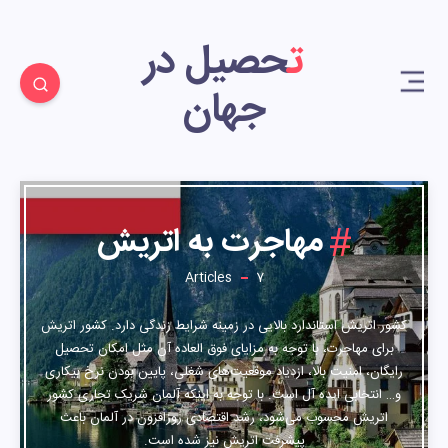
تحصیل در
جهان
7
مهاجرت به اتریش
Articles
7
کشور اتریش استاندارد بالایی در زمینه شرایط زندگی دارد. کشور اتریش
برای مهاجرت، با توجه به مزایای فوق العاده آن مثل امکان تحصیل
رایگان، امنیت بالا، ازدیاد موقعیت‌های شغلی، پایین بودن نرخ بیکاری
و… انتخابی ایده آل است. با توجه به اینکه آلمان شریک تجاری کشور
اتریش محسوب ‌می‌شود، رشد اقتصادی روزافزون در آلمان باعث
پیشرفت اتریش نیز شده است.