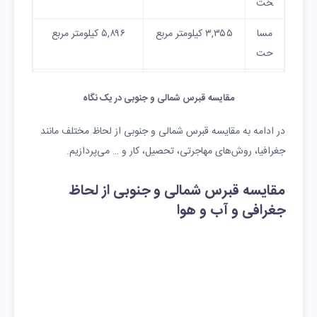
خت
مسا
۳,۳۵۵ کیلومتر مربع
۵,۸۹۶ کیلومتر مربع
حت
جمع
۵۵۰,۰۰۰ الی ۶۰۰,۰۰۰
۱,۳۵۸,۲۸۲ نفر
مقایسه قبرس شمالی و جنوبی در یک نگاه
یت
نفر
در ادامه به مقایسه قبرس شمالی و جنوبی از لحاظ مختلف مانند
زبان
ترکی
یونانی و ترکی
جغرافیا، روش‌های مهاجرتی، تحصیل، کار و … می‌پردازیم.
رسم
ی
مقایسه قبرس شمالی و جنوبی از لحاظ
رئی
آقای ارسین تاتار
آقای نیکوس
جغرافی و آب و هوا
س
کریستودولیدس
جمه
ور
واح
لیر ترکیه
یورو
د