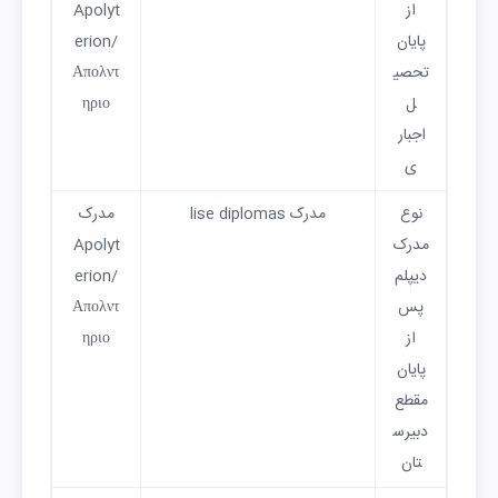
از
Apolyt
پایان
erion/
تحصی
Απολντ
ل
ηριο
اجبار
ی
نوع
مدرک lise diplomas
مدرک
مدرک
Apolyt
دیپلم
erion/
پس
Απολντ
از
ηριο
پایان
مقطع
دبیرس
تان