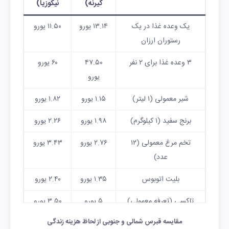
گیرنه)
نیکوزیا)
یک وعده غذا در یک
۱۳.۱۴ یورو
۱۱.۵۰ یورو
رستوران ارزان
۳ وعده غذا برای ۲ نفر
۴۷.۵۰
۶۰ یورو
یورو
شیر معمولی (۱ لیتر)
۱.۱۵ یورو
۱.۸۲ یورو
برنج سفید (۱ کیلوگرم)
۱.۹۸ یورو
۲.۲۶ یورو
تخم مرغ معمولی (۱۲
۲.۷۶ یورو
۳.۴۳ یورو
عدد)
بلیت اتوبوس
۱.۳۵ یورو
۲.۴۰ یورو
تاکسی (تعرفه معمولی)
۵ یورو
۳.۵۰ یورو
مقایسه قبرس شمالی و جنوبی از لحاظ هزینه زندگی
خدمات پایه ماهانه (برق،
۱۷۵ یورو
۱۸۷.۳۰