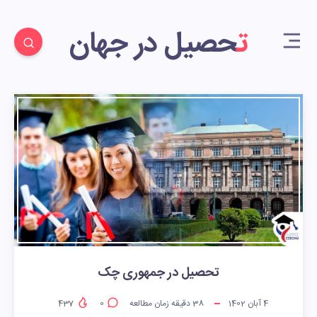
تحصیل در جهان
تحصیل در جمهوری چک
4 آبان 1402
38
دقیقه زمان مطالعه
0
437