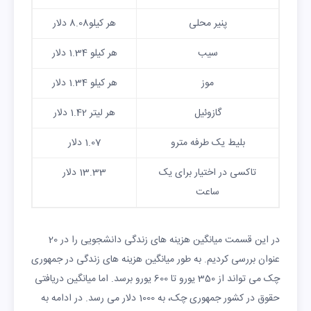
پنیر محلی
هر کیلو8.08 دلار
سیب
هر کیلو 1.34 دلار
موز
هر کیلو 1.34 دلار
گازوئیل
هر لیتر 1.42 دلار
بلیط یک طرفه مترو
1.07 دلار
تاکسی در اختیار برای یک
13.33 دلار
ساعت
اینترنت ADSL
ماهیانه 19.94 دلار
در این قسمت میانگین هزینه های زندگی دانشجویی را در 20
اجاره خانه یک خوابه در مرکز
593 دلار
عنوان بررسی کردیم. به طور میانگین هزینه های زندگی در جمهوری
شهر
چک می تواند از 350 یورو تا 600 یورو برسد. اما میانگین دریافتی
حقوق در کشور جمهوری چک، به 1000 دلار می رسد. در ادامه به
اجاره خانه یک خوابه در خارج از
469 دلار