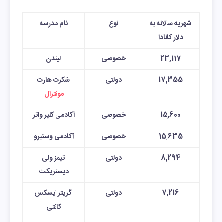
شهریه سالانه به
نوع
نام مدرسه
دلار کانادا
23,117
خصوصی
لیندن
17,355
دولتی
سَکرت هارت
مونترال
15,600
خصوصی
آکادمی کلیر واتر
15,635
خصوصی
آکادمی وستبرو
8,294
دولتی
تیمز ولی
دیستریکت
7,216
دولتی
گریتر ایسکس
کانتی