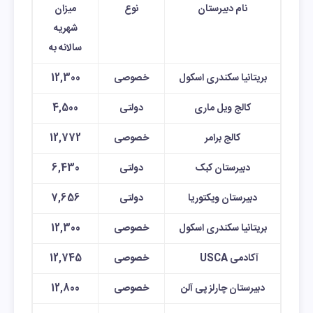
نام دبیرستان
نوع
میزان
شهریه
سالانه به
بریتانیا سکندری اسکول
خصوصی
12,300
کالج ویل ماری
دولتی
4,500
کالج برامر
خصوصی
12,772
دبیرستان کبک
دولتی
6,430
دبیرستان ویکتوریا
دولتی
7,656
بریتانیا سکندری اسکول
خصوصی
12,300
آکادمی USCA
خصوصی
12,745
دبیرستان چارلز پی آلن
خصوصی
12,800