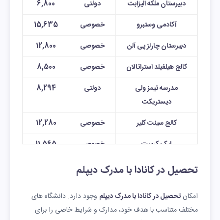
دبیرستان ملکه الیزابت
دولتی
6,800
آکادمی وستبرو
خصوصی
15,635
دبیرستان چارلز پی آلن
خصوصی
12,800
کالج هیلفیلد استراتالان
خصوصی
8,500
مدرسه تیمز ولی
دولتی
8,294
دیستریکت
کالج سینت کلیر
خصوصی
12,280
لیک کرست
خصوصی
11,565
دبیرستان W P
خصوصی
9,806
تحصیل در کانادا با مدرک دیپلم
Wagner
امکان
تحصیل در کانادا با مدرک دیپلم
وجود دارد. دانشگاه های
دبیرستان بت لهم
دولتی
7,800
مختلف متناسب با هدف خود، مدارک و شرایط خاصی را برای