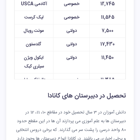
12,745
خصوصی
آکادمی USCA
11,565
خصوصی
لیک کرست
7,500
دولتی
مونت رویال
17,430
دولتی
گلدستون
11,450
دولتی
ایکول ویژن
سیلری کبک
11,385
خصوصی
هالیفاکس ارلی
چایلدهود
تحصیل در دبیرستان های کانادا
8,500
خصوصی
کالج هیلفیلد
استراتالان
دانش آموزان در 3 سال تحصیل خود در مقاطع 10، 11، 12 در
دبیرستان ها به علم آموزی می پردازند آن ها در این مقطع حدود
8,300
دولتی
گری استون هایز
80 واحد درسی را پشت سر می گذارند. که برخی دروس انتخابی
7,641
دولتی
لینوود
و برخی اجباری می باشند. در کانادا انواع دبیرستان ها وجود دارد